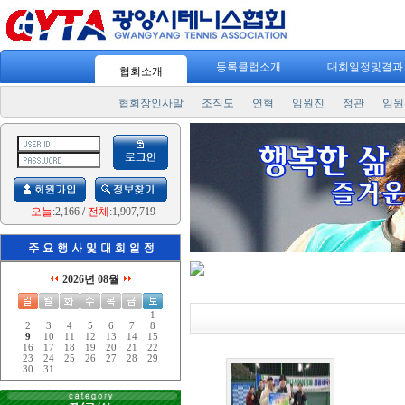
등록클럽소개
대회일정및결
협회소개
협회장인사말
조직도
연혁
임원진
정관
임원
오늘
:2,166
/
전체
:1,907,719
2026년 08월
1
2
3
4
5
6
7
8
9
10
11
12
13
14
15
16
17
18
19
20
21
22
23
24
25
26
27
28
29
30
31