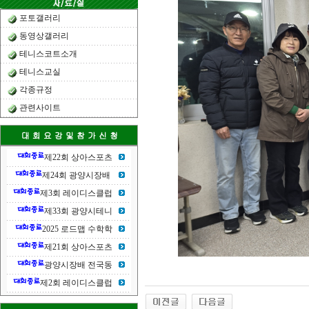
포토갤러리
동영상갤러리
테니스코트소개
테니스교실
각종규정
관련사이트
제22회 상아스포츠
제24회 광양시장배
제3회 레이디스클럽
제33회 광양시테니
2025 로드맵 수학학
제21회 상아스포츠
광양시장배 전국동
제2회 레이디스클럽