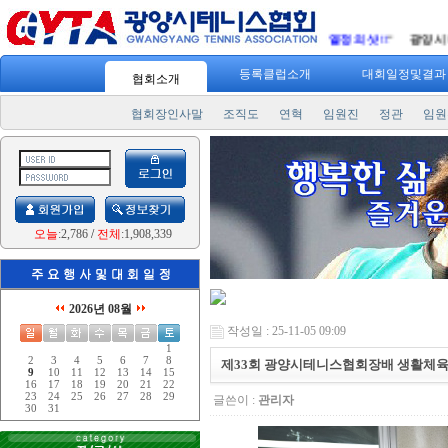
츠 7330
" 일주일에 3번! 하루 30분 운동! "
승리를 향한 열정의 샷!!
" 광양시 테니
등록클럽소개
대회일정및결
협회소개
협회장인사말
조직도
연혁
임원진
정관
임원
오늘
:2,786
/
전체
:1,908,339
2026년 08월
작성일 : 25-11-05 09:09
1
2
3
4
5
6
7
8
제33회 광양시테니스협회장배 생활체
9
10
11
12
13
14
15
16
17
18
19
20
21
22
23
24
25
26
27
28
29
글쓴이 :
관리자
30
31