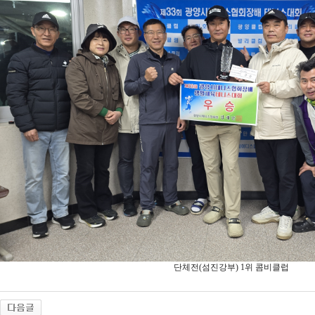
단체전(섬진강부) 1위 콤비클럽