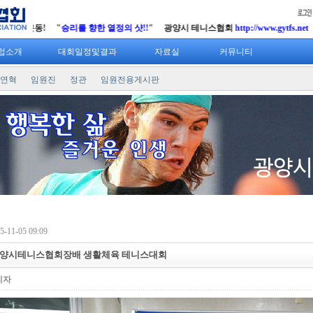
분 운동! "
승리를 향한 열정의 샷!!
" 광양시 테니스협회
http://www.gytfs.net
럽소개
대회일정및결과
자료실
커뮤니티
연혁
임원진
정관
임원전용게시판
-11-05 09:09
광양시테니스협회장배 생활체육 테니스대회
리자