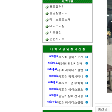
포토갤러리
동영상갤러리
테니스코트소개
테니스교실
각종규정
관련사이트
제22회 상아스포츠
제24회 광양시장배
제3회 레이디스클럽
제33회 광양시테니
2025 로드맵 수학학
제21회 상아스포츠
광양시장배 전국동
제2회 레이디스클럽