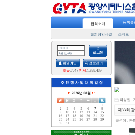
"
스포츠 7330
" 일주일에 3번! 하루 30
등록클
협회소개
협회장인사말
조직도
오늘
:704
/
전체
:1,899,439
2026년 08월
작성일 : 25
1
2
3
4
5
6
7
8
제33회 
9
10
11
12
13
14
15
16
17
18
19
20
21
22
23
24
25
26
27
28
29
글쓴이 :
관
30
31